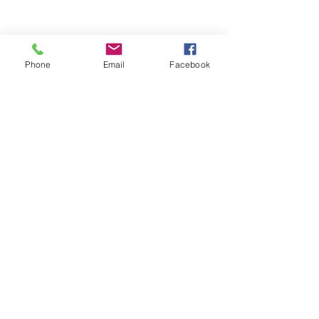
Kontakt
Phone
Email
Facebook
Impressum und Datenschutzerklärung
AGB
© 2019 by Hotel Restaurant Pfeffermühle. Proudly
created with
Wix.com